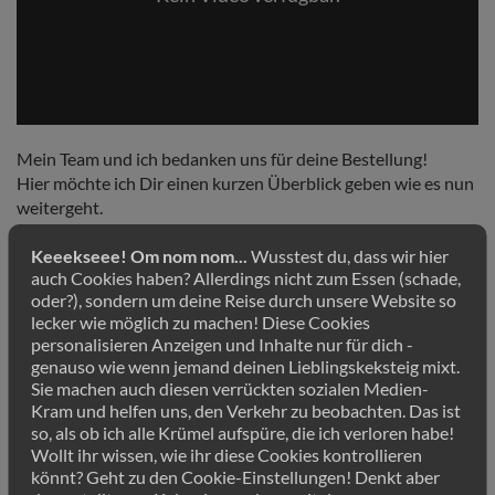
Mein Team und ich bedanken uns für deine Bestellung!
Hier möchte ich Dir einen kurzen Überblick geben wie es nun
weitergeht.
#1:
Du erhältst innerhalb der nächsten 15 Minuten eine E-
Keeekseee! Om nom nom...
Wusstest du, dass wir hier
Mail mit der Bestätigung, bitte überprüfe ggf. auch den Spam-
auch Cookies haben? Allerdings nicht zum Essen (schade,
Ordner. Die E-Mail kommt von meinem Zahlungsanbieter
oder?), sondern um deine Reise durch unsere Website so
DigiStore24.com und hat den
Betreff “DigiStore24 –
lecker wie möglich zu machen! Diese Cookies
Bestellung vollständig”
, hier findest Du die
personalisieren Anzeigen und Inhalte nur für dich -
Bestellbestätigung und Deine ordentliche Rechnung. Solltest
genauso wie wenn jemand deinen Lieblingskeksteig mixt.
Sie machen auch diesen verrückten sozialen Medien-
Du nach 15 Minuten keine E-Mail mit Deinen Zugangsdaten
Kram und helfen uns, den Verkehr zu beobachten. Das ist
erhalten haben oder Deine Zugangsdaten nicht
so, als ob ich alle Krümel aufspüre, die ich verloren habe!
funktionieren, dann wende Dich bitte an hilfe@ralfschmitz.co
Wollt ihr wissen, wie ihr diese Cookies kontrollieren
und wir helfen Dir schnellstmöglich weiter.
könnt? Geht zu den Cookie-Einstellungen! Denkt aber
Die Abbuchung erfolgt durch digistore24.com.