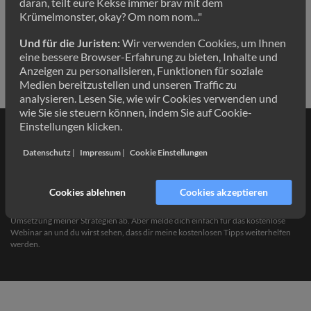
daran, teilt eure Kekse immer brav mit dem
Krümelmonster, okay? Om nom nom..."
#2:
Innerhalb von 7-8 Tagen erhältst Du deine Box per Post.
Die Bonis werden per Onlinezugang ausgeliefert. Schau bitte
Und für die Juristen:
Wir verwenden Cookies, um Ihnen
genau in deine Bestellbestätigung.
eine bessere Browser-Erfahrung zu bieten, Inhalte und
Danke.
Anzeigen zu personalisieren, Funktionen für soziale
Medien bereitzustellen und unseren Traffic zu
analysieren. Lesen Sie, wie wir Cookies verwenden und
wie Sie sie steuern können, indem Sie auf Cookie-
Einstellungen klicken.
Datenschutz
|
Impressum
|
Cookie Einstellungen
DISCLAIMER:
Die Ergebnisse sind von Fall zu Fall unterschiedlich. Ich habe mit
der Umsetzung meiner Strategie mehrere tausende Neukunden generiert -
Cookies ablehnen
Cookies akzeptieren
natürlich kann ich dir nicht zu 100% garantieren, dass du den selben Erfolg
haben wirst. Jeder Fall ist individuell und hängt von deiner individuellen
Umsetzung meiner Strategien ab. Aber melde dich einfach für das kostenlose
Webinar an und du wirst sehen, dass dir meine kostenlosen Tipps weiterhelfen
werden.